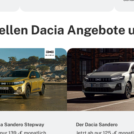
ellen Dacia Angebote 
ia Sandero Stepway
Der Dacia Sandero
 nur 139,- € monatlich​
Jetzt ab nur 125,- € monat