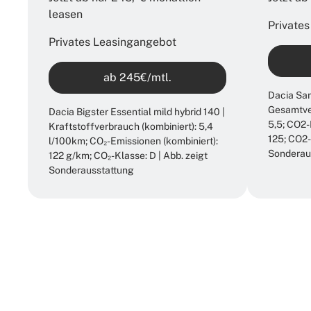
leasen​
Private
Privates Leasingangebot
ab 245€/mtl.
Dacia Sa
Gesamtver
Dacia Bigster Essential mild hybrid 140 |
5,5; CO2-
Kraftstoffverbrauch (kombiniert): 5,4
125; CO2-
l/100km; CO₂-Emissionen (kombiniert):
Sonderau
122 g/km; CO₂-Klasse: D | Abb. zeigt
Sonderausstattung