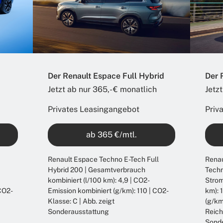
Der Renault Espace Full Hybrid
Der 
Jetzt ab nur 365,- € monatlich​
Jetzt
Privates Leasingangebot
Priv
ab 365 €/mtl.
Renault Espace Techno E-Tech Full
Renau
Hybrid 200 | Gesamtverbrauch
Techn
kombiniert (l/100 km): 4,9 | CO2-
Strom
 CO2-
Emission kombiniert (g/km): 110 | CO2-
km): 
Klasse: C | Abb. zeigt
(g/km
Sonderausstattung
Reich
Sond