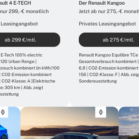
ault 4 E-TECH
Der Renault Kangoo
 nur 299,- € monatlich​
Jetzt ab nur 275,- € monatl
s Leasingangebot
Privates Leasingangebot
ab 299 €/mtl.
ab 275 €/mtl.
 E-Tech 100% electric
Renault Kangoo Equilibre TCe 
 120 Urban Range |
Gesamtverbrauch kombiniert (
rauch kombiniert (in kWh/100
6,9 | CO2-Emission kombiniert
 | CO2-Emission kombiniert
156 | CO2-Klasse: F | Abb. zeig
 | CO2-Klasse: A |Elektrische
Sonderausstattung
e: 305 km | Abb. zeigt
sstattung