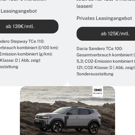
leasen!​
s Leasingangebot
Privates Leasingangebot
ab 139€/mtl.
ab 125€/mtl.
ndero Stepway TCe 110:
brauch kombiniert (l/100 km):
Dacia Sandero TCe 100:
Emission kombiniert (g/km):
Gesamtverbrauch kombiniert (
Klasse: D | Abb. zeigt
5,3; CO2-Emission kombiniert 
sstattung
121; CO2-Klasse: D | Abb. zeigt
Sonderausstattung