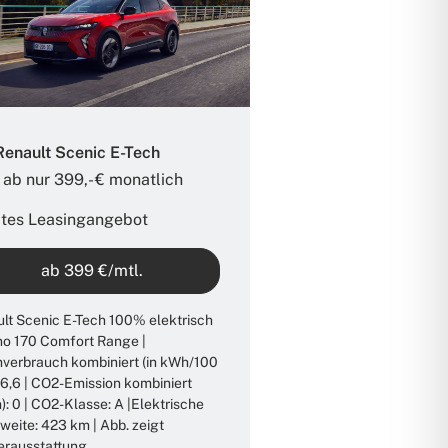
Renault Scenic E-Tech
 ab nur 399,- € monatlich​
ates Leasingangebot
ab 399 €/mtl.
lt Scenic E-Tech 100% elektrisch
o 170 Comfort Range |
verbrauch kombiniert (in kWh/100
16,6 | CO2-Emission kombiniert
): 0 | CO2-Klasse: A |Elektrische
weite: 423 km | Abb. zeigt
erausstattung