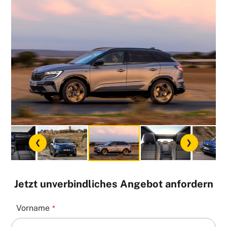
Jetzt unverbindliches Angebot anfordern
Phone
Vorname
*
Number
*