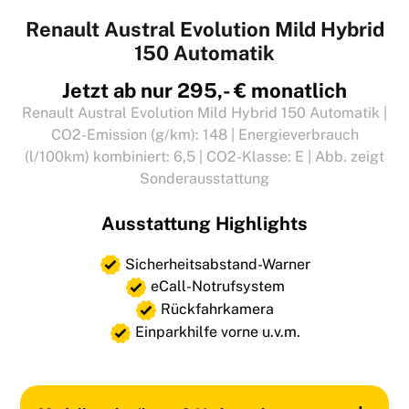
Renault Austral Evolution Mild Hybrid
150 Automatik
Jetzt ab nur 295,- € monatlich
Renault Austral Evolution Mild Hybrid 150 Automatik |
CO2-Emission (g/km): 148 | Energieverbrauch
(l/100km) kombiniert: 6,5 | CO2-Klasse: E | Abb. zeigt
Sonderausstattung
Ausstattung Highlights
Sicherheitsabstand-Warner
eCall-Notrufsystem
Rückfahrkamera
Einparkhilfe vorne u.v.m.