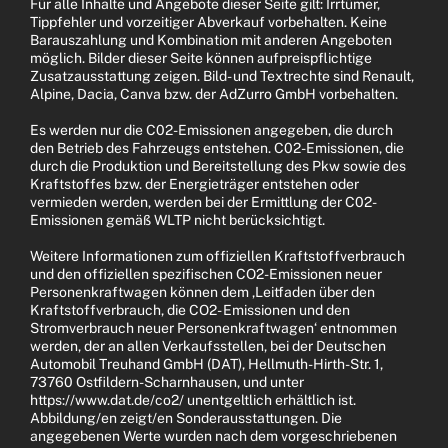
Für alle Inhalte und Angebote dieser Seite gilt: Irrtümer,
Tippfehler und vorzeitiger Abverkauf vorbehalten. Keine
Barauszahlung und Kombination mit anderen Angeboten
möglich. Bilder dieser Seite können aufpreispflichtige
Zusatzausstattung zeigen. Bild- und Textrechte sind Renault,
Alpine, Dacia, Canva bzw. der AdZurro GmbH vorbehalten.
Es werden nur die C02-Emissionen angegeben, die durch
den Betrieb des Fahrzeugs entstehen. C02-Emissionen, die
durch die Produktion und Bereitstellung des Pkw sowie des
Kraftstoffes bzw. der Energieträger entstehen oder
vermieden werden, werden bei der Ermittlung der C02-
Emissionen gemäß WLTP nicht berücksichtigt.
Weitere Informationen zum offiziellen Kraftstoffverbrauch
und den offiziellen spezifischen CO2-Emissionen neuer
Personenkraftwagen können dem ‚Leitfaden über den
Kraftstoffverbrauch, die CO2- Emissionen und den
Stromverbrauch neuer Personenkraftwagen‘ entnommen
werden, der an allen Verkaufsstellen, bei der Deutschen
Automobil Treuhand GmbH (DAT), Hellmuth-Hirth-Str. 1,
73760 Ostfildern-Scharnhausen, und unter
https://www.dat.de/co2/ unentgeltlich erhältlich ist.
Abbildung/en zeigt/en Sonderausstattungen. Die
angegebenen Werte wurden nach dem vorgeschriebenen